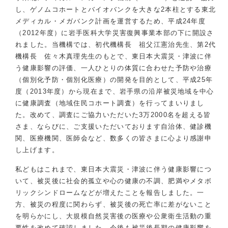
し、ゲノムコホートとバイオバンクを大きな2本柱とする東北
メディカル・メガバンク計画を運営するため、平成24年度
（2012年度）に岩手医科大学災害復興事業本部の下に開設さ
れました。当機構では、初代機構長 祖父江憲治先生、第2代
機構長 佐々木真理先生のもとで、東日本大震災・津波に伴
う健康影響の評価、一人ひとりの体質に合わせた予防や治療
（個別化予防・個別化医療）の開発を目的として、平成25年
度（2013年度）から現在まで、岩手県の沿岸被災地域を中心
に健康調査（地域住民コホート調査）を行ってまいりまし
た。改めて、調査にご協力いただいた3万2000名を超える皆
さま、ならびに、ご支援いただいております自治体、健診機
関、医療機関、医師会など、数多くの皆さまに心より感謝申
し上げます。
私どもはこれまで、東日本大震災・津波に伴う健康影響につ
いて、被災後に社会的孤立や心の健康の不調、肥満やメタボ
リックシンドロームなどが増えたことを報告しました。一
方、被災の程度に関わらず、被災後の死亡率に差がないこと
を明らかにし、大規模自然災害後の医療や公衆衛生活動の重
要性を改めて確認しました。今後も被災後長期の健康影響を