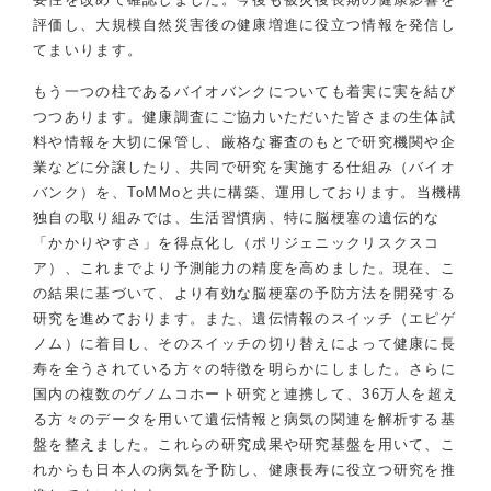
評価し、大規模自然災害後の健康増進に役立つ情報を発信し
てまいります。
もう一つの柱であるバイオバンクについても着実に実を結び
つつあります。健康調査にご協力いただいた皆さまの生体試
料や情報を大切に保管し、厳格な審査のもとで研究機関や企
業などに分譲したり、共同で研究を実施する仕組み（バイオ
バンク）を、ToMMoと共に構築、運用しております。当機構
独自の取り組みでは、生活習慣病、特に脳梗塞の遺伝的な
「かかりやすさ」を得点化し（ポリジェニックリスクスコ
ア）、これまでより予測能力の精度を高めました。現在、こ
の結果に基づいて、より有効な脳梗塞の予防方法を開発する
研究を進めております。また、遺伝情報のスイッチ（エピゲ
ノム）に着目し、そのスイッチの切り替えによって健康に長
寿を全うされている方々の特徴を明らかにしました。さらに
国内の複数のゲノムコホート研究と連携して、36万人を超え
る方々のデータを用いて遺伝情報と病気の関連を解析する基
盤を整えました。これらの研究成果や研究基盤を用いて、こ
れからも日本人の病気を予防し、健康長寿に役立つ研究を推