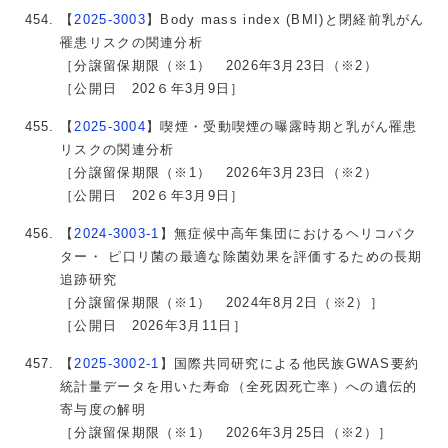
【
2025-3003
】Body mass index (BMI)と閉経前乳がん
罹患リスクの関連分析
［分譲留保期限（※1） 2026年3月23日（※2）
［公開日 202６年3月9日］
【
2025-3004
】喫煙・受動喫煙の曝露時期と乳がん罹患
リスクの関連分析
［分譲留保期限（※1） 2026年3月23日（※2）
［公開日 202６年3月9日］
【
2024-3003-1
】無症候中高年集団におけるヘリコパク
ター・ ピ口リ菌の最適な除菌効果を評価するための長期
追跡研究
［分譲留保期限（※1） 2024年8月2日（※2）］
［公開日 2026年3月11日］
【
2025-3002-1
】国際共同研究による他民族GWAS要約
統計量データを用いた寿命（全死因死亡率）への遺伝的
寄与度の解明
［分譲留保期限（※1） 2026年3月25日（※2）］