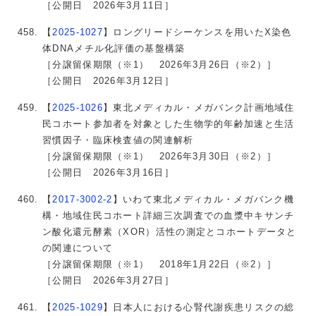
［公開日 2026年3月11日］
【
2025-1027
】ロングリードシーケンスを用いたX染色
体DNAメチル化評価の基盤構築
［分譲留保期限（※1） 2026年3月26日（※2）］
［公開日 2026年3月12日］
【
2025-1026
】東北メディカル・メガバンク計画地域住
民コホート参加者を対象とした生物学的年齢加速と生活
習慣因子・臨床検査値の関連解析
［分譲留保期限（※1） 2026年3月30日（※2）］
［公開日 2026年3月16日］
【
2017-3002-2
】いわて東北メディカル・メガバンク機
構・地域住民コホート詳細三次調査での血漿中キサンチ
ン酸化還元酵素（XOR）活性の測定とコホートデータと
の関連について
［分譲留保期限（※1） 2018年1月22日（※2）］
［公開日 2026年3月27日］
【
2025-1029
】日本人における心腎代謝疾患リスクの総