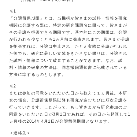
※1
「分譲留保期限」とは、当機構が皆さまの試料・情報を研究
機関に分譲する際に、特定の研究課題名に限って、皆さまが
その分譲を拒否できる期限です。基本的にこの期限は、分譲
が行われる少なくとも1ヵ月前に発表されます。皆さまが分譲
を拒否すれば、分譲は中止され、たとえ実際に分譲が行われ
た後でも、研究に著しい支障をきたさない限りは、分譲され
た試料・情報について破棄することができます。なお、試
料・情報の破棄の方法は、同意撤回通知書に記載されている
方法に準ずるものとします。
※2
または参加の同意をいただいた日から数えて１ヵ月後。本研
究の場合、分譲留保期限以降も研究が進むたびに順次分譲を
行っていきます。したがって、もし皆さまから研究参加のご
同意をいただいた日が3月1日であれば、その日から起算して1
ヵ月後の2014年4月1日が分譲留保期限となります。
＜連絡先＞