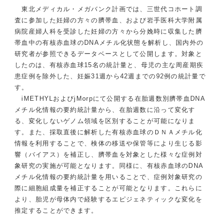
東北メディカル・メガバンク計画では、三世代コホート調
査に参加した妊婦の方々の臍帯血、および岩手医科大学附属
病院産婦人科を受診した妊婦の方々から分娩時に収集した臍
帯血中の有核赤血球のDNAメチル化状態を解析し、国内外の
研究者が参照できるデータベースとして公開します。対象と
したのは、有核赤血球15名の統計量と、母児の主な周産期疾
患症例を除外した、妊娠31週から42週までの92例の統計量で
す。
iMETHYLおよびjMorpにて公開する在胎週数別臍帯血DNA
メチル化情報の要約統計量から、在胎週数に沿って変化す
る、変化しないゲノム領域を区別することが可能になりま
す。また、採取直後に解析した有核赤血球のＤＮＡメチル化
情報を利用することで、検体の移送や保管等により生じる影
響（バイアス）を補正し、臍帯血を対象とした様々な症例対
象研究の実施が可能となります。同様に、有核赤血球のDNA
メチル化情報の要約統計量を用いることで、症例対象研究の
際に細胞組成量を補正することが可能となります。これらに
より、胎児が母体内で経験するエピジェネティックな変化を
推定することができます。