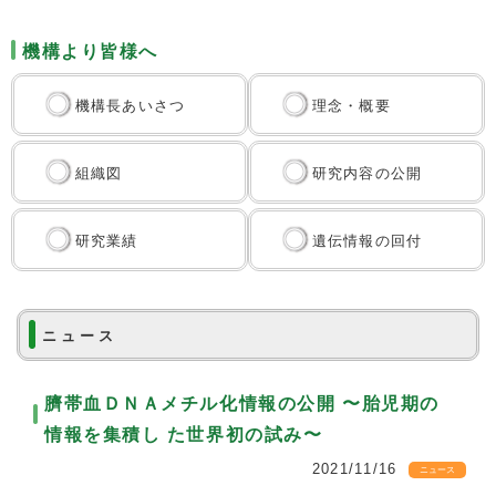
機構より皆様へ
機構長あいさつ
理念・概要
組織図
研究内容の公開
研究業績
遺伝情報の回付
ニュース
臍帯血ＤＮＡメチル化情報の公開 〜胎児期の
情報を集積し た世界初の試み〜
2021/11/16
ニュース