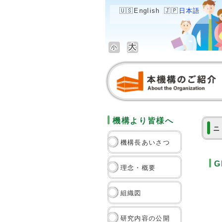
English
日本語
機構より皆様へ
ニ
機構長あいさつ
理念・概要
組織図
研究内容の公開