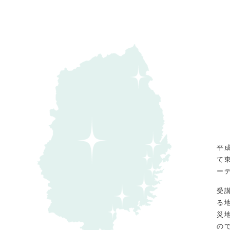
平
て
ーデ
受
る
災
の