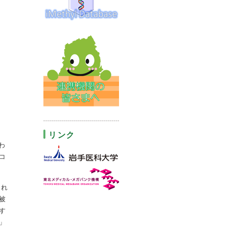
リンク
わ
コ
され
被
す
」