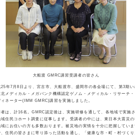
大船渡 GMRC講習受講者の皆さん
成25年7月8日より、宮古市、大船渡市、盛岡市の各会場にて、第3期い
東北メディカル・メガバンク機構認定ゲノム・メディカル・リサーチ・
ィネーター(IMM GMRC)講習を実施しました。
講者は、計16名。GMRC認定後は、実施研修を通して、各地域で実施
地域住民コホート調査に従事します。受講者の中には、東日本大震災の
地域にお住いの方も多数おります。被災地の実情を十分に把握していま
で、住民の皆さまに寄り添った活動を通し、「健康な市・町・村づくり