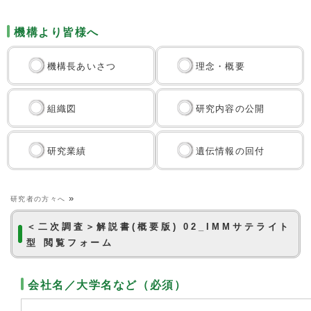
機構より皆様へ
機構長あいさつ
理念・概要
組織図
研究内容の公開
研究業績
遺伝情報の回付
»
研究者の方々へ
＜二次調査＞解説書(概要版) 02_IMMサテライト
型 閲覧フォーム
会社名／大学名など（必須）